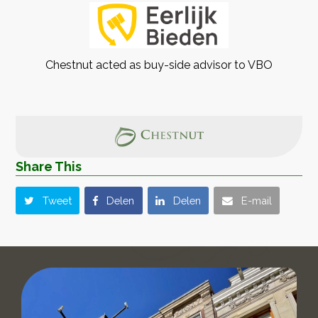
Chestnut acted as buy-side advisor to VBO
Share This
Tweet
Delen
Delen
E-mail